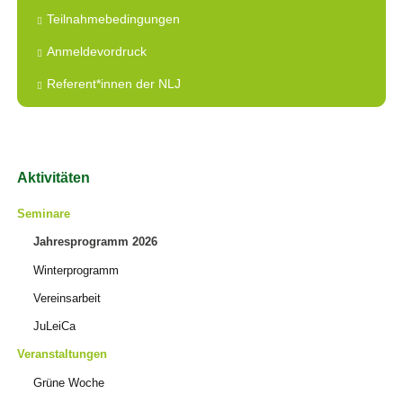
Teilnahmebedingungen
Anmeldevordruck
Referent*innen der NLJ
Navigation
Aktivitäten
überspringen
Seminare
Jahresprogramm 2026
Winterprogramm
Vereinsarbeit
JuLeiCa
Veranstaltungen
Grüne Woche