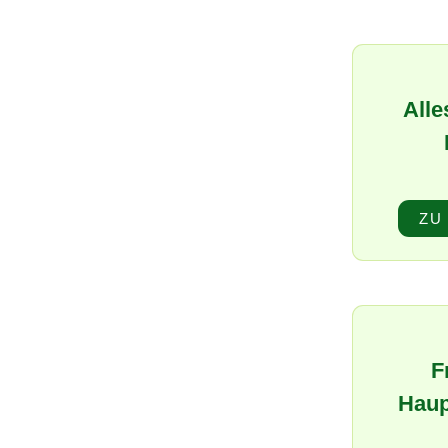
Alle
ZU
F
Haup