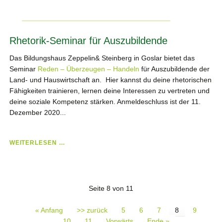
Rhetorik-Seminar für Auszubildende
Das Bildungshaus Zeppelin& Steinberg in Goslar bietet das
Seminar
Reden – Überzeugen – Handeln
für Auszubildende der
Land- und Hauswirtschaft an. Hier kannst du deine rhetorischen
Fähigkeiten trainieren, lernen deine Interessen zu vertreten und
deine soziale Kompetenz stärken. Anmeldeschluss ist der 11.
Dezember 2020...
RHETORIK-
WEITERLESEN …
SEMINAR
FÜR
AUSZUBILDENDE
Seite 8 von 11
« Anfang
>> zurück
5
6
7
8
9
10
11
Vorwärts
Ende »