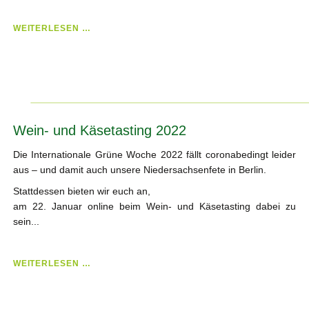
WETTBEWERB
WEITERLESEN …
DER
LANDTOURISTIK
NIEDERSACHSEN
E.V.
Wein- und Käsetasting 2022
Die Internationale Grüne Woche 2022 fällt coronabedingt leider
aus – und damit auch unsere Niedersachsenfete in Berlin.
Stattdessen bieten wir euch an,
am 22. Januar online beim Wein- und Käsetasting dabei zu
sein...
WEIN-
WEITERLESEN …
UND
KÄSETASTING
2022