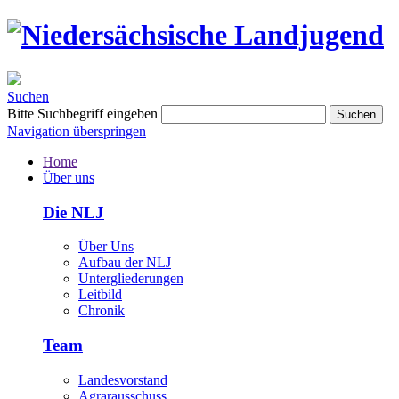
Suchen
Bitte Suchbegriff eingeben
Suchen
Navigation überspringen
Home
Über uns
Die NLJ
Über Uns
Aufbau der NLJ
Untergliederungen
Leitbild
Chronik
Team
Landesvorstand
Agrarausschuss