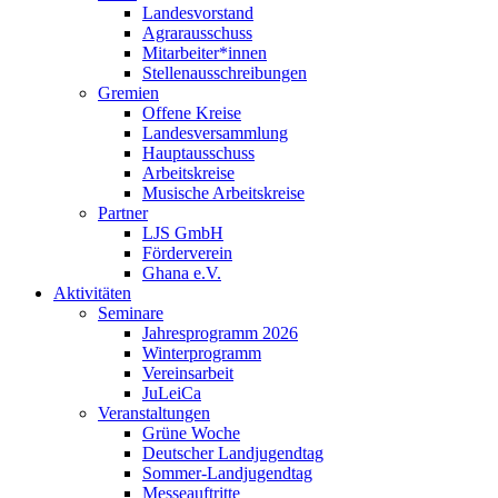
Landesvorstand
Agrarausschuss
Mitarbeiter*innen
Stellenausschreibungen
Gremien
Offene Kreise
Landesversammlung
Hauptausschuss
Arbeitskreise
Musische Arbeitskreise
Partner
LJS GmbH
Förderverein
Ghana e.V.
Aktivitäten
Seminare
Jahresprogramm 2026
Winterprogramm
Vereinsarbeit
JuLeiCa
Veranstaltungen
Grüne Woche
Deutscher Landjugendtag
Sommer-Landjugendtag
Messeauftritte