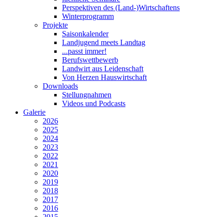
Perspektiven des (Land-)Wirtschaftens
Winterprogramm
Projekte
Saisonkalender
Landjugend meets Landtag
...passt immer!
Berufswettbewerb
Landwirt aus Leidenschaft
Von Herzen Hauswirtschaft
Downloads
Stellungnahmen
Videos und Podcasts
Galerie
2026
2025
2024
2023
2022
2021
2020
2019
2018
2017
2016
2015