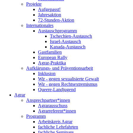
Projekte
Aufgepasst!
Jahresaktion
72-Stunden-Aktion
Internationales
Austauschprogramm
Tschechien-Austausch
Israel-Austausch
Kanada-Austausch
Gastfamilien
European Rally
Agrar-Praktika
Aufklärungs- und Präventionsarbeit
Inklusion
Wir - gegen sexualisierte Gewalt
Wir - gegen Rechtsextremismus
Queere-Landjugend
Agrar
Ansprechpartner*innen
Agrarausschuss
Agrarreferent*innen
Programm
Arbeitskreis Agrar
fachliche Lehrfahrten
fachliche Seminare